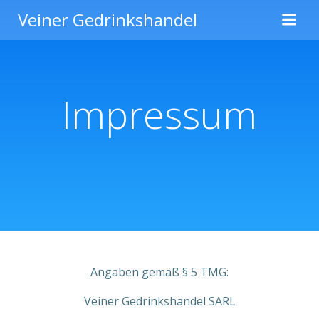
Zum
Veiner Gedrinkshandel
Inhalt
springen
Impressum
Angaben gemäß § 5 TMG:
Veiner Gedrinkshandel SARL